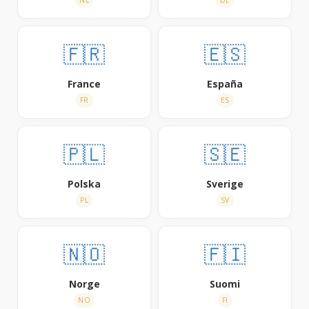
🇫🇷
🇪🇸
France
España
FR
ES
🇵🇱
🇸🇪
Polska
Sverige
PL
SV
🇳🇴
🇫🇮
Norge
Suomi
NO
FI