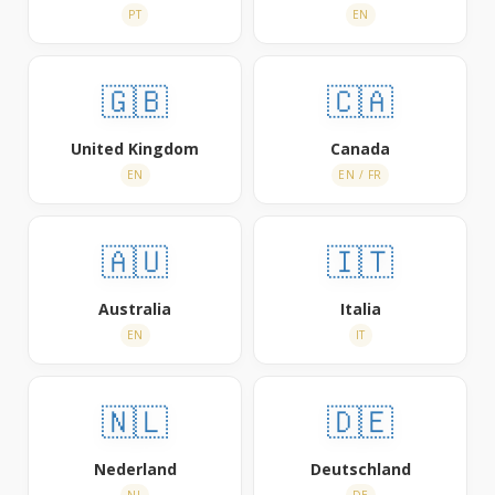
PT
EN
🇬🇧
🇨🇦
United Kingdom
Canada
EN
EN / FR
🇦🇺
🇮🇹
Australia
Italia
EN
IT
🇳🇱
🇩🇪
Nederland
Deutschland
NL
DE