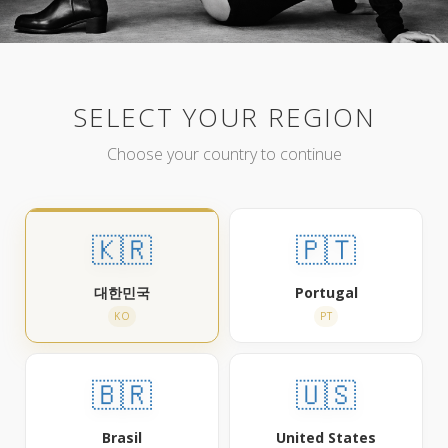
SELECT YOUR REGION
Choose your country to continue
🇰🇷
🇵🇹
대한민국
Portugal
KO
PT
🇧🇷
🇺🇸
Brasil
United States