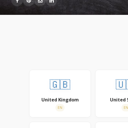
🇬🇧
🇺
United Kingdom
United 
EN
E