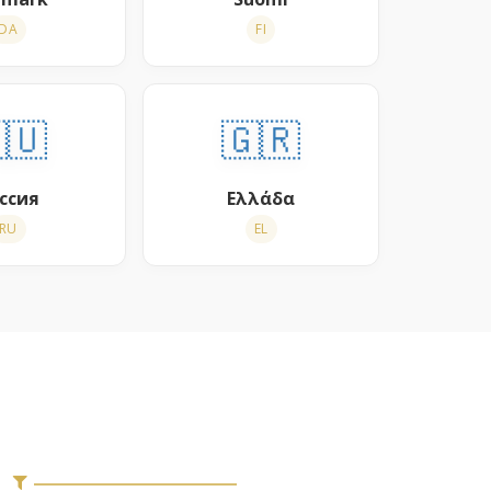
DA
FI
🇺
🇬🇷
ссия
Ελλάδα
RU
EL
ب