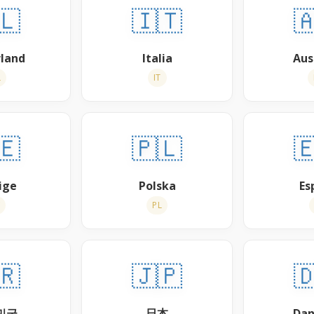
🇱
🇮🇹

land
Italia
Aus
L
IT
🇪
🇵🇱

ige
Polska
Es
PL
🇷
🇯🇵

민국
日本
Da