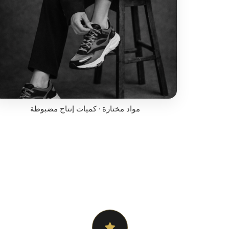
مواد مختارة · كميات إنتاج مضبوطة