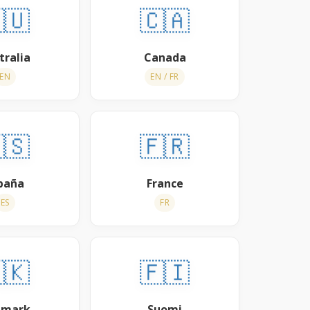
🇺
🇨🇦
tralia
Canada
EN
EN / FR
🇸
🇫🇷
paña
France
ES
FR
🇰
🇫🇮
nmark
Suomi