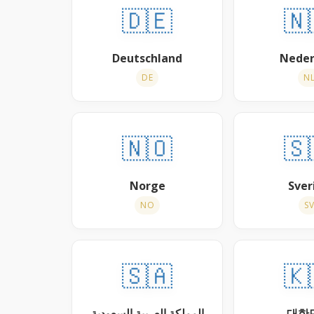
🇩🇪
🇳
Deutschland
Neder
DE
N
🇳🇴
🇸
Norge
Sver
NO
SV
🇸🇦
🇰
대한
المملكة العربية السعودية