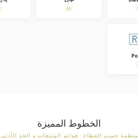
O
JA

Ро
الخطوط المميزة
 القطاع · قوائم المنتجات و الحد الأدنى للطلب (MOQ) عند الطل