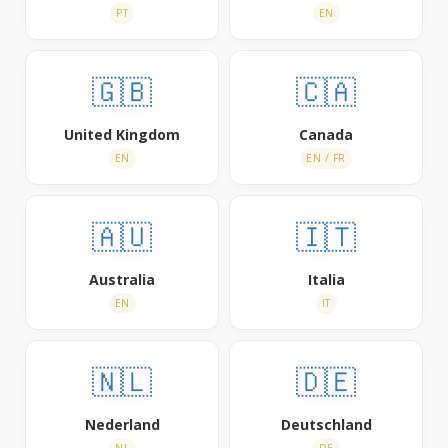
PT
EN
🇬🇧
🇨🇦
United Kingdom
Canada
EN
EN / FR
🇦🇺
🇮🇹
Australia
Italia
EN
IT
🇳🇱
🇩🇪
Nederland
Deutschland
NL
DE