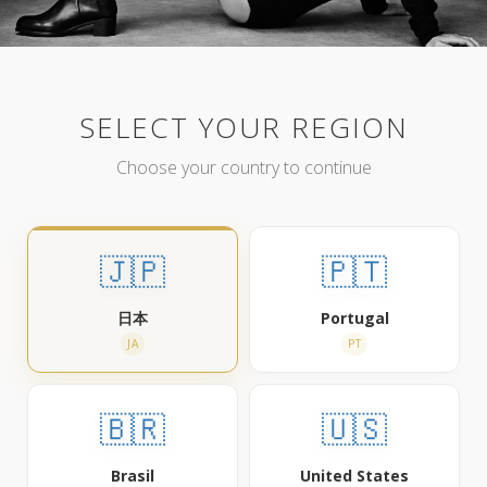
SELECT YOUR REGION
Choose your country to continue
🇯🇵
🇵🇹
日本
Portugal
JA
PT
🇧🇷
🇺🇸
Brasil
United States