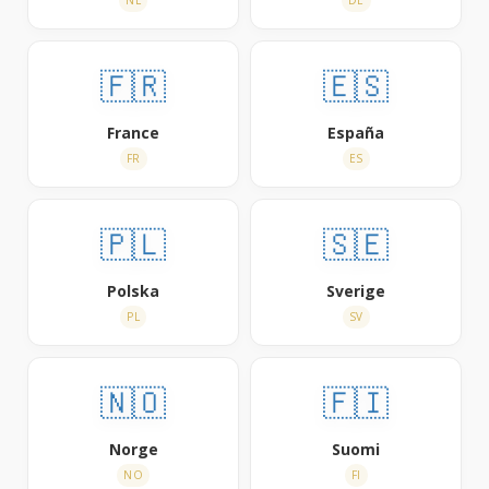
🇫🇷
🇪🇸
France
España
FR
ES
🇵🇱
🇸🇪
Polska
Sverige
PL
SV
🇳🇴
🇫🇮
Norge
Suomi
NO
FI