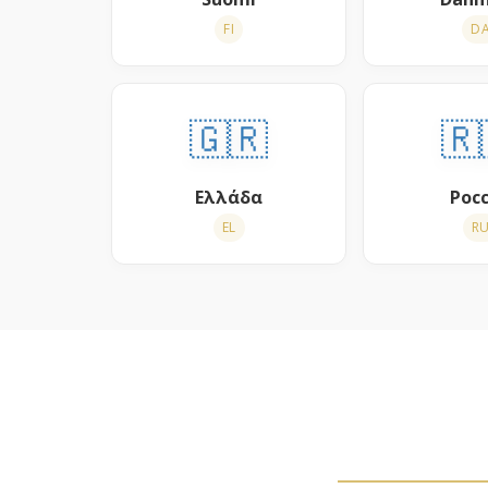
FI
D
🇬🇷
🇷
Ελλάδα
Рос
EL
R