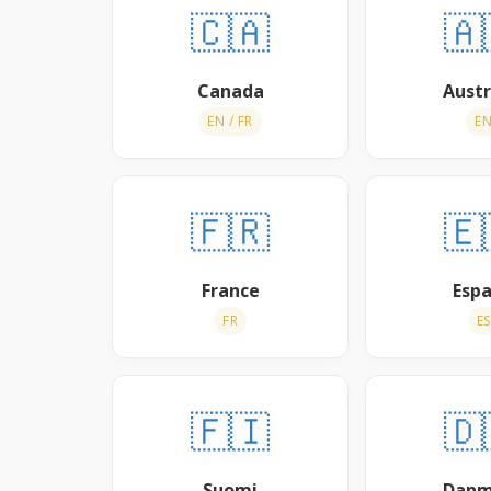
🇨🇦
🇦
Canada
Austr
EN / FR
E
🇫🇷
🇪
France
Esp
FR
ES
🇫🇮
🇩
Suomi
Danm