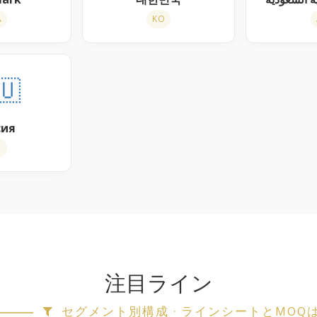
A
KO
🇺
сия
U
注目ライン
セグメント別構成 · ラインシートとMOQ