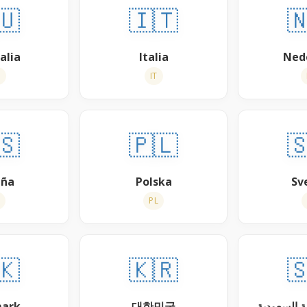
🇺
🇮🇹

alia
Italia
Ned
N
IT
🇸
🇵🇱

aña
Polska
Sv
PL
🇰
🇰🇷

ark
대한민국
المملكة ال