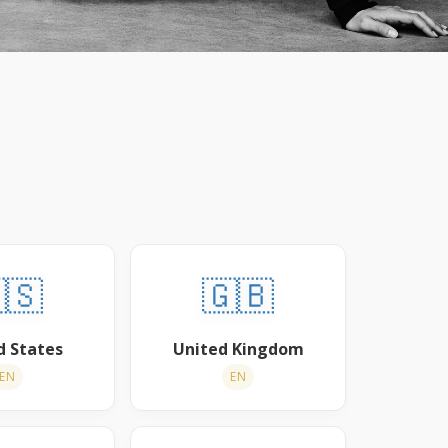
🇸
🇬🇧
d States
United Kingdom
EN
EN