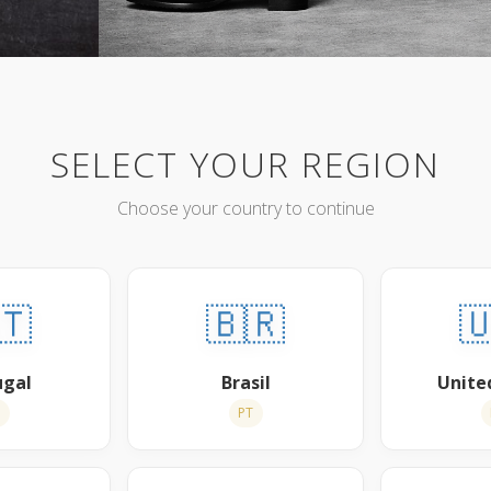
SELECT YOUR REGION
Choose your country to continue
🇹
🇧🇷

ugal
Brasil
Unite
T
PT