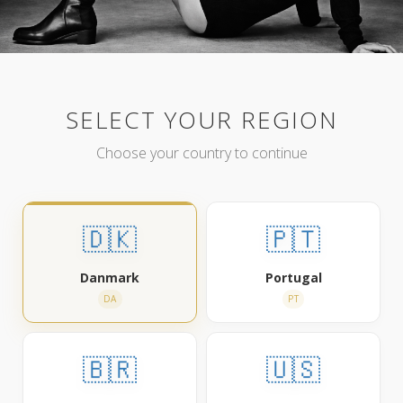
SELECT YOUR REGION
Choose your country to continue
🇩🇰
🇵🇹
Danmark
Portugal
DA
PT
🇧🇷
🇺🇸