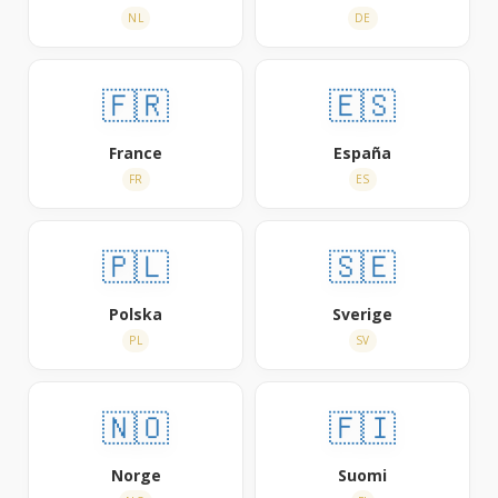
NL
DE
🇫🇷
🇪🇸
France
España
FR
ES
🇵🇱
🇸🇪
Polska
Sverige
PL
SV
🇳🇴
🇫🇮
Norge
Suomi