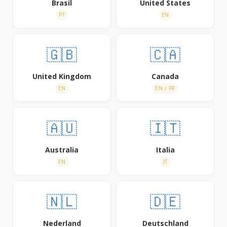
Brasil
United States
PT
EN
🇬🇧
🇨🇦
United Kingdom
Canada
EN
EN / FR
🇦🇺
🇮🇹
Australia
Italia
EN
IT
🇳🇱
🇩🇪
Nederland
Deutschland