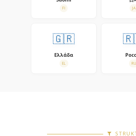
FI
JA
🇬🇷
🇷
Ελλάδα
Рос
EL
R
STRUKT