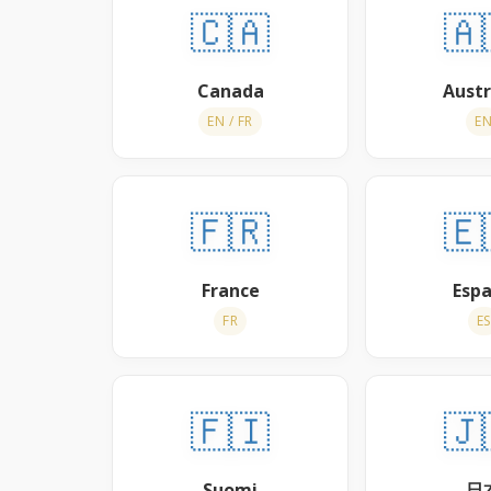
🇨🇦
🇦
Canada
Austr
EN / FR
E
🇫🇷
🇪
France
Esp
FR
ES
🇫🇮
🇯
Suomi
日