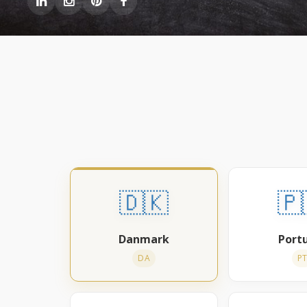
🇩🇰
🇵
Danmark
Port
DA
P