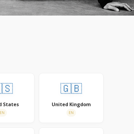
🇸
🇬🇧
d States
United Kingdom
EN
EN