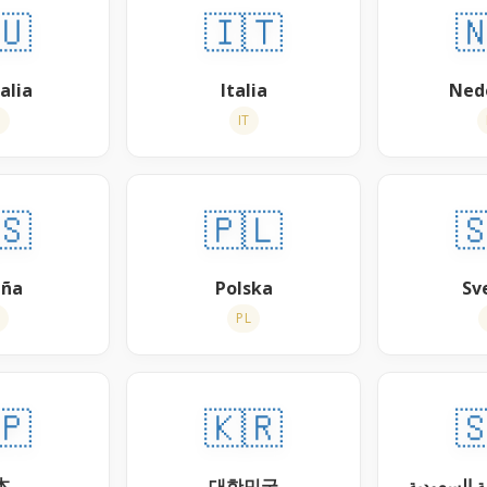
🇺
🇮🇹

alia
Italia
Ned
N
IT
🇸
🇵🇱

aña
Polska
Sv
PL
🇵
🇰🇷

本
대한민국
المملكة ال