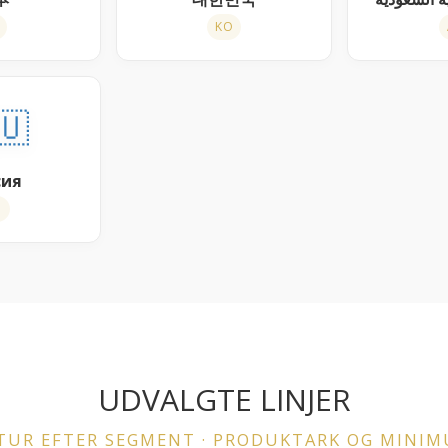
KO
🇺
сия
U
UDVALGTE LINJER
UR EFTER SEGMENT · PRODUKTARK OG MINIM