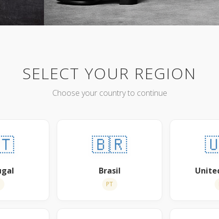
SELECT YOUR REGION
Choose your country to continue
🇹
🇧🇷

ugal
Brasil
Unite
T
PT