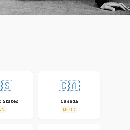
🇸
🇨🇦
d States
Canada
EN
EN / FR