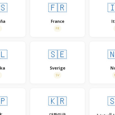
🇸
🇫🇷

aña
France
It
FR
🇱
🇸🇪

ska
Sverige
N
SV
🇵
🇰🇷

本
대한민국
المملكة ال