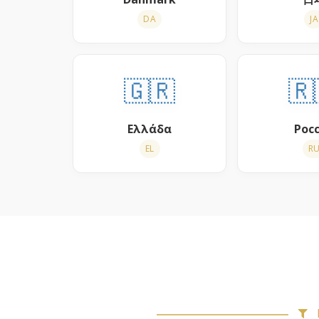
DA
JA
🇬🇷
🇷
Ελλάδα
Рос
EL
R