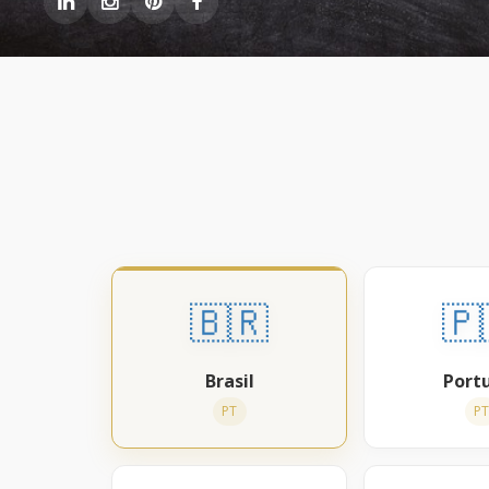
🇧🇷
🇵
Brasil
Port
PT
P