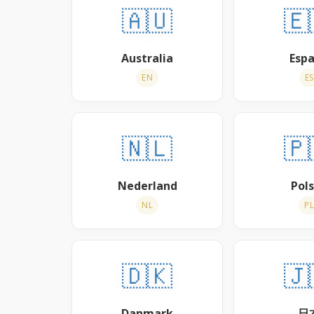
🇦🇺
🇪
Australia
Esp
EN
ES
🇳🇱
🇵
Nederland
Pol
NL
PL
🇩🇰
🇯
Danmark
日