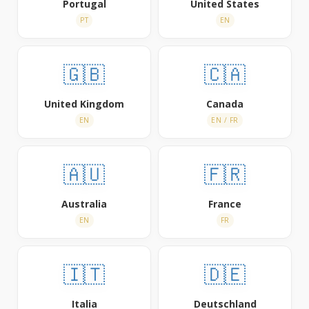
Portugal
United States
PT
EN
🇬🇧
🇨🇦
United Kingdom
Canada
EN
EN / FR
🇦🇺
🇫🇷
Australia
France
EN
FR
🇮🇹
🇩🇪
Italia
Deutschland