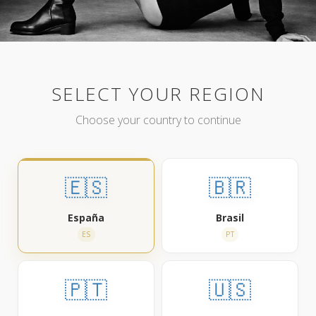
SELECT YOUR REGION
Choose your country to continue
🇪🇸
🇧🇷
España
Brasil
ES
PT
🇵🇹
🇺🇸